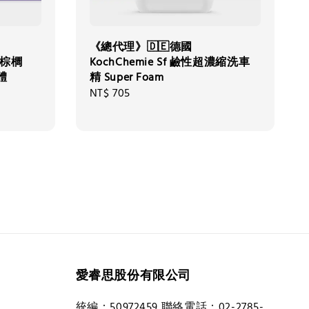
《總代理》🇩🇪德國
巴西棕櫚
KochChemie Sf 鹼性超濃縮洗車
體
精 Super Foam
Regular
NT$ 705
price
愛睿思股份有限公司
統編：50972459 聯絡電話：02-2785-