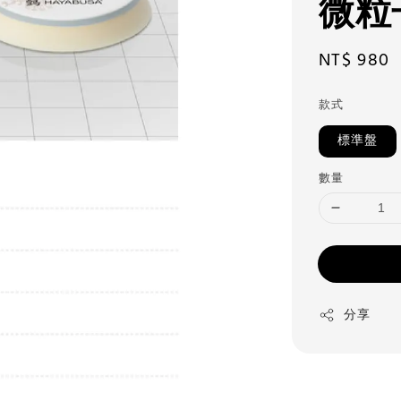
微粒
Regular
NT$ 980
price
款式
標準盤
數量
分享