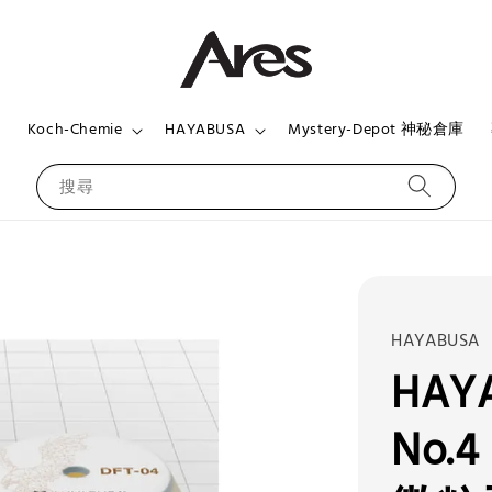
頁
Koch-Chemie
HAYABUSA
Mystery-Depot 神秘倉庫
搜尋
HAYABUSA
HAYA
No.4