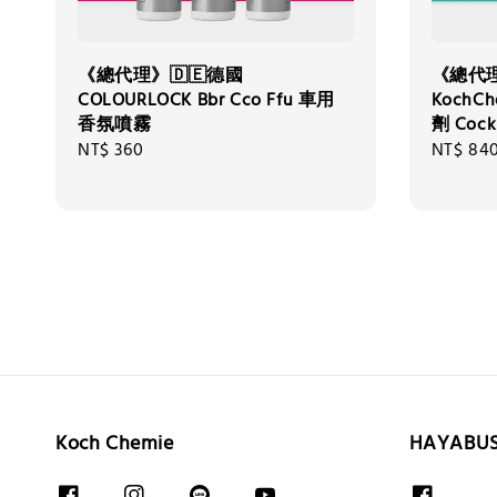
《總代理》🇩🇪德國
《總代理
COLOURLOCK Bbr Cco Ffu 車用
KochC
香氛噴霧
劑 Cockp
Regular
NT$ 360
Regular
NT$ 84
price
price
Koch Chemie
HAYABU