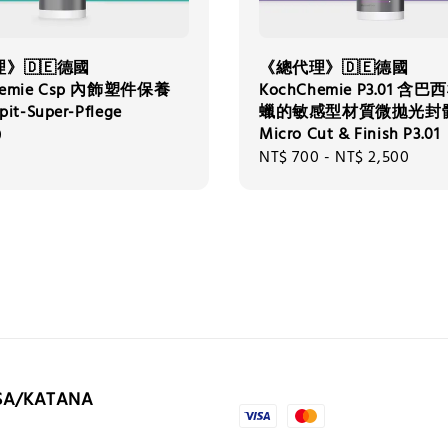
》🇩🇪德國
《總代理》🇩🇪德國
hemie Csp 內飾塑件保養
KochChemie P3.01 含
it-Super-Pflege
蠟的敏感型材質微拋光封
Micro Cut & Finish P3.01
0
Regular
NT$ 700
-
NT$ 2,500
price
SA/KATANA