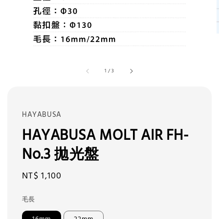
1
/
3
HAYABUSA
HAYABUSA MOLT AIR FH-
No.3 拋光盤
Regular
NT$ 1,100
price
毛長