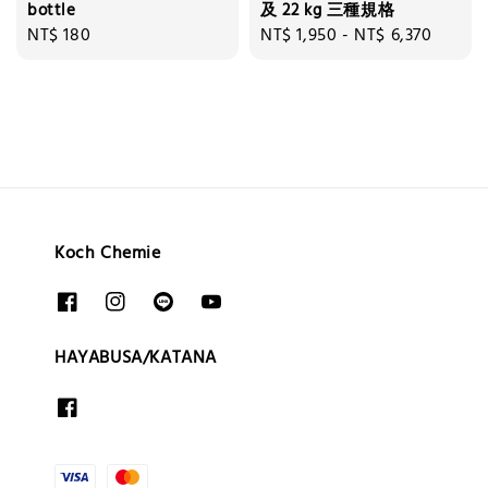
bottle
及 22 kg 三種規格
Regular
NT$ 180
Regular
NT$ 1,950
-
NT$ 6,370
price
price
Koch Chemie
HAYABUSA/KATANA