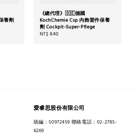
《總代理》🇩🇪德國
塑件保養劑
KochChemie Csp 內飾塑件保養
劑 Cockpit-Super-Pflege
Regular
NT$ 840
price
愛睿思股份有限公司
統編：50972459 聯絡電話：02-2785-
6269