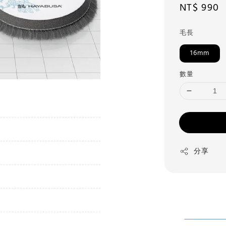
Regular
NT$ 990
price
毛長
16mm
數量
分享