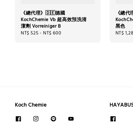
《總代理》🇩🇪德國
《總代理
KochChemie Vb 超高效預洗清
KochC
潔劑 Vorreiniger B
黑色
Regular
NT$ 525
-
NT$ 600
Regular
NT$ 1,2
price
price
Koch Chemie
HAYABU