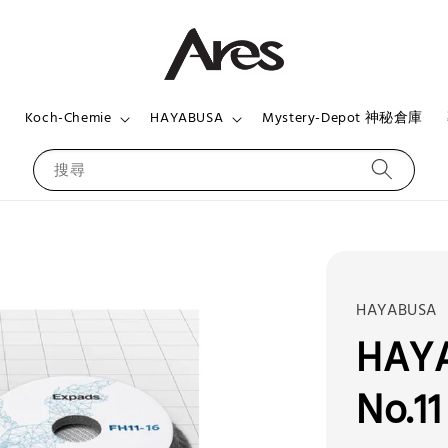
頁
Koch-Chemie
HAYABUSA
Mystery-Depot 神秘倉庫
搜尋
HAYABUSA
HAYA
No.