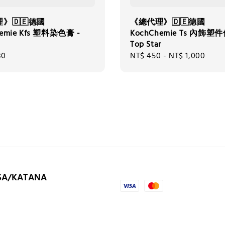
》🇩🇪德國
《總代理》🇩🇪德國
hemie Kfs 塑料染色膏 -
KochChemie Ts 內飾
Top Star
80
Regular
NT$ 450
-
NT$ 1,000
price
SA/KATANA