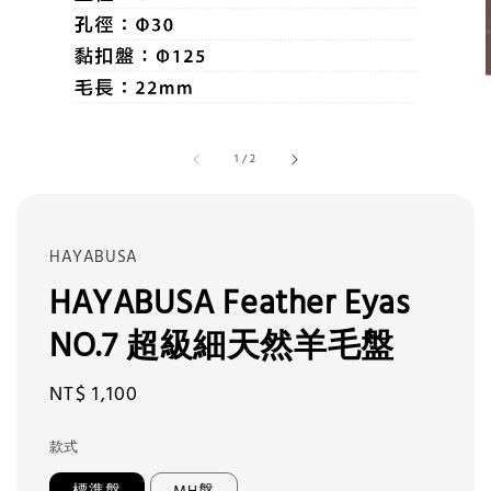
1
/
2
HAYABUSA
HAYABUSA Feather Eyas
NO.7 超級細天然羊毛盤
Regular
NT$ 1,100
price
款式