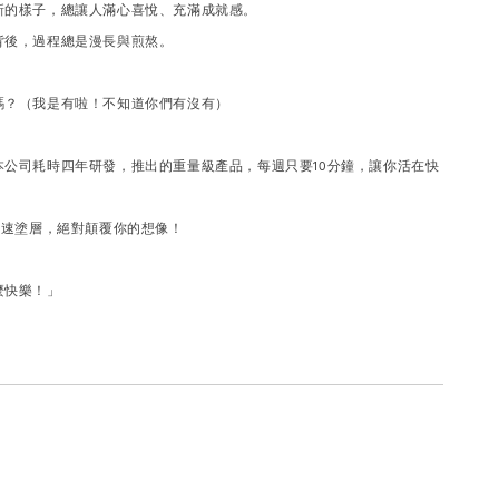
新的樣子，總讓人滿心喜悅、充滿成就感。
背後，過程總是漫長與煎熬。
嗎？（我是有啦！不知道你們有沒有）
本公司耗時四年研發，推出的重量級產品，每週只要10分鐘，讓你活在快
t車用快速塗層，絕對顛覆你的想像！
麼快樂！」