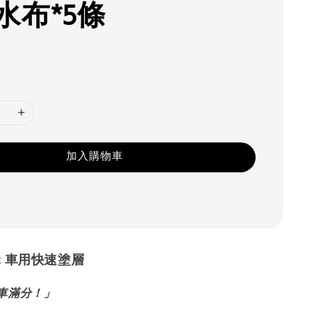
水布*5條
0
加入購物車
pot 車用快速塗層
車滿分！」