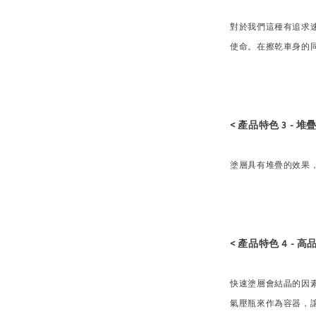
對於我們這種有追求
使命。在擦乾車身的
< 產品特色 3 - 堆疊
塗層具有堆疊的效果
< 產品特色 4 -
快速塗層會結晶的因
氣壓瓶來作為容器，讓