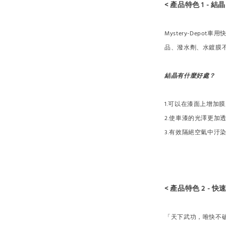
< 產品特色 1 - 結晶
Mystery-Dep
品、潑水劑、水鍍膜
結晶有什麼好處？
1.可以在漆面上增加
2.使車漆的光澤更加
3.有效隔絕空氣中汙
< 產品特色 2 - 快速
「天下武功，唯快不