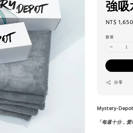
強吸
Regular
NT$ 1,65
price
數量
分享
Mystery-De
「每週十分，愛