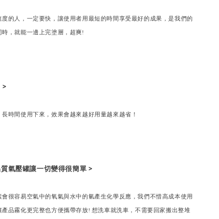
速度的人，一定要快，讓使用者用最短的時間享受最好的成果，是我們的
同時，就能一邊上完塗層，超爽!
 >
，長時間使用下來，效果會越來越好用量越來越省！
 高品質氣壓罐讓一切變得很簡單 >
素會很容易空氣中的氧氣與水中的氫產生化學反應，我們不惜高成本使用
產品霧化更完整也方便攜帶存放! 想洗車就洗車，不需要回家搬出整堆