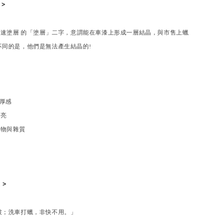
 >
ot車用快速塗層 的「塗層」二字，意謂能在車漆上形成一層結晶，與市售上蠟
不同的是，他們是無法產生結晶的!
膜厚感
透亮
染物與雜質
 >
破；洗車打蠟，非快不用。」