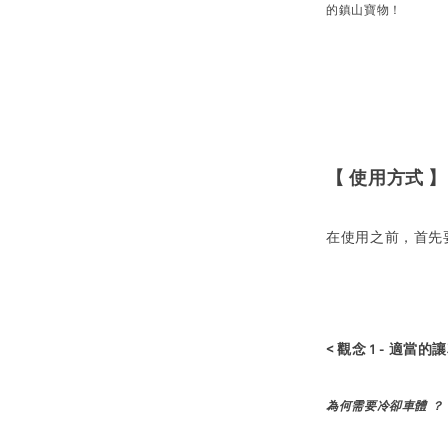
的鎮山寶物！
【 使用方式 】
在使用之前，首先
< 觀念 1 - 適當的
為何需要冷卻車體 ？