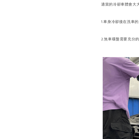
適當的冷卻車體會大
1.車身冷卻後在洗車
2.煞車碟盤需要充分