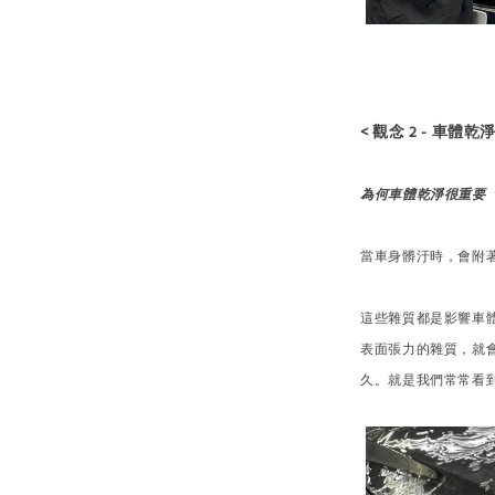
< 觀念 2 - 車體
為何車體乾淨很重要 
當車身髒汙時，會附
這些雜質都是影響車
表面張力的雜質，就
久。就是我們常常看