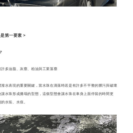
乾淨是第一要素 >
？
著許多油脂、灰塵、柏油與工業落塵
體潑水表現的重要關鍵，當水珠在滴落時若是有許多不平整的髒污與破壞
會讓水珠形成攤塌的型態，這個型態會讓水珠在車身上面停留的時間更
到的水垢、水痕。