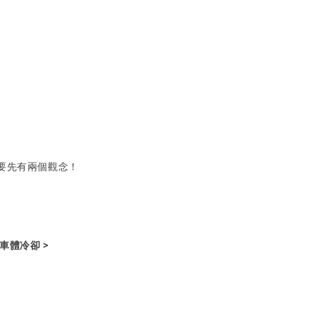
要先有兩個觀念！
讓車體冷卻 >