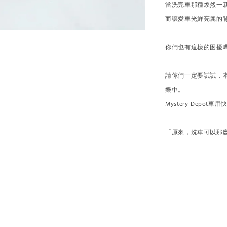
當洗完車那種煥然一
而讓愛車光鮮亮麗的
你們也有這樣的困擾
請你們一定要試試，
樂中。
Mystery-Depo
「原來，洗車可以那