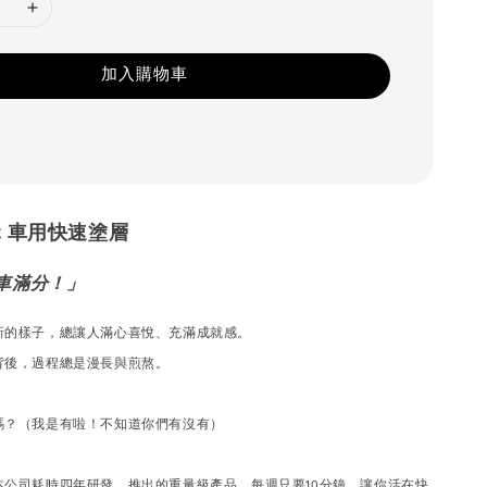
加入購物車
pot 車用快速塗層
車滿分！」
新的樣子，總讓人滿心喜悅、充滿成就感。
背後，過程總是漫長與煎熬。
嗎？（我是有啦！不知道你們有沒有）
本公司耗時四年研發，推出的重量級產品，每週只要10分鐘，讓你活在快