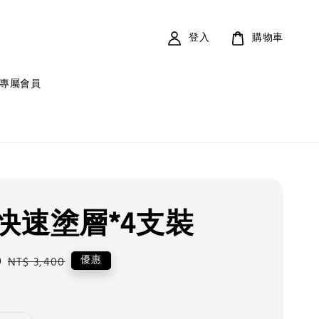
登入
購物車
專屬會員
快速塗層*4支裝
0
Regular
優惠
NT$ 3,400
price