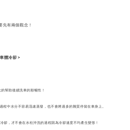
要先有兩個觀念！
讓車體冷卻 >
大的幫助後續洗車的順暢性！
的過程中水分不容易迅速蒸發，也不會將過多的雜質停留在車身上。
的冷卻，才不會在水柱沖洗的過程因為冷卻速度不均產生變形！