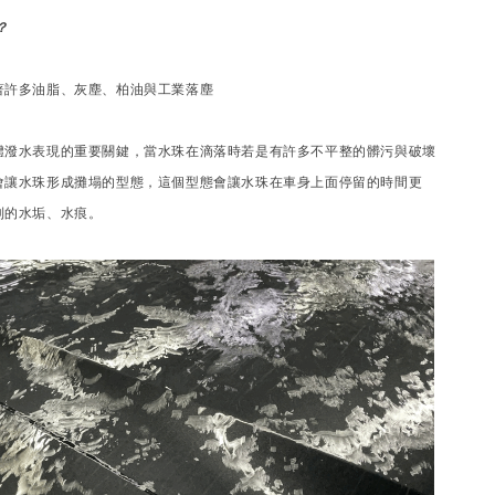
？
著許多油脂、灰塵、柏油與工業落塵
體潑水表現的重要關鍵，當水珠在滴落時若是有許多不平整的髒污與破壞
會讓水珠形成攤塌的型態，這個型態會讓水珠在車身上面停留的時間更
到的水垢、水痕。