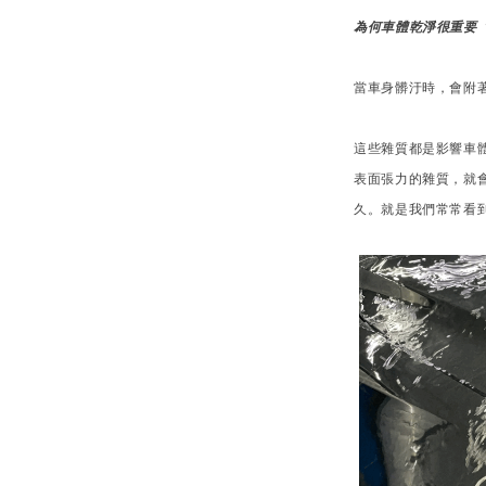
為何車體乾淨很重要 
當車身髒汙時，會附
這些雜質都是影響車
表面張力的雜質，就
久。就是我們常常看