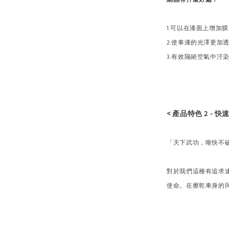
1.可以在漆面上增加
2.使車漆的光澤更加
3.有效隔絕空氣中汙
< 產品特色 2 - 快速
「天下武功，唯快不
對於我們這種有追求
使命。在擦乾車身的