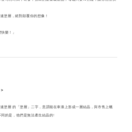
t車用快速塗層，絕對顛覆你的想像！
麼快樂！」
 >
ot車用快速塗層 的「塗層」二字，意謂能在車漆上形成一層結晶，與市售上蠟
不同的是，他們是無法產生結晶的!