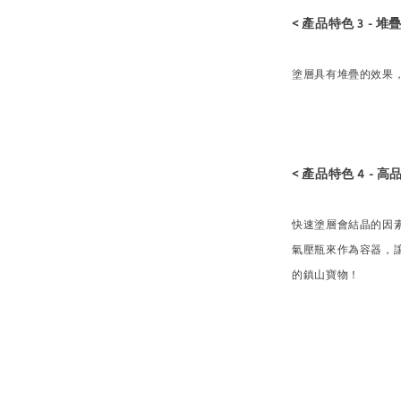
< 產品特色 3 - 堆疊
塗層具有堆疊的效果
< 產品特色 4 -
快速塗層會結晶的因
氣壓瓶來作為容器，讓
的鎮山寶物！