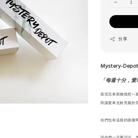
分享
Mystery-De
「每週十分，愛
當洗完車那種煥然一
而讓愛車光鮮亮麗的
你們也有這樣的困擾
請你們一定要試試，