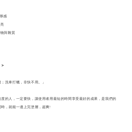
膜厚感
透亮
染物與雜質
 >
破；洗車打蠟，非快不用。」
速度的人，一定要快，讓使用者用最短的時間享受最好的成果，是我們的
同時，就能一邊上完塗層，超爽!