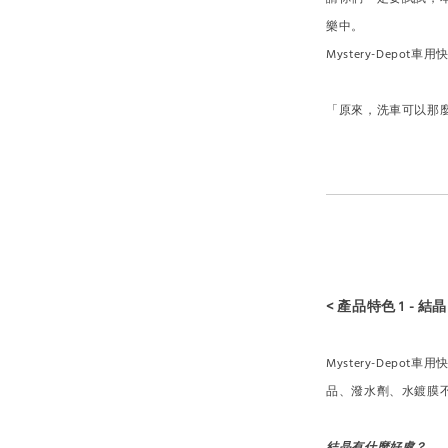
樂中。
Mystery-Depo
「原來，洗車可以那
< 產品特色 1 - 結晶
Mystery-Dep
品、潑水劑、水鍍膜
結晶有什麼好處？