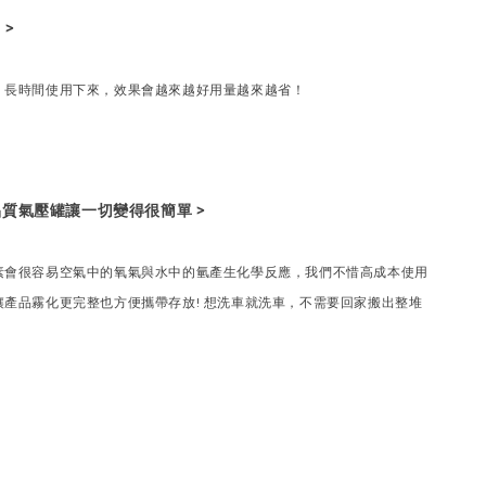
 >
，長時間使用下來，效果會越來越好用量越來越省！
 高品質氣壓罐讓一切變得很簡單 >
素會很容易空氣中的氧氣與水中的氫產生化學反應，我們不惜高成本使用
產品霧化更完整也方便攜帶存放! 想洗車就洗車，不需要回家搬出整堆