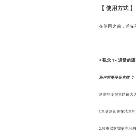
【 使用方式 】
在使用之前，首先
< 觀念 1 - 適當的
為何需要冷卻車體 ？
適當的冷卻車體會大
1.車身冷卻後在洗車
2.煞車碟盤需要充分