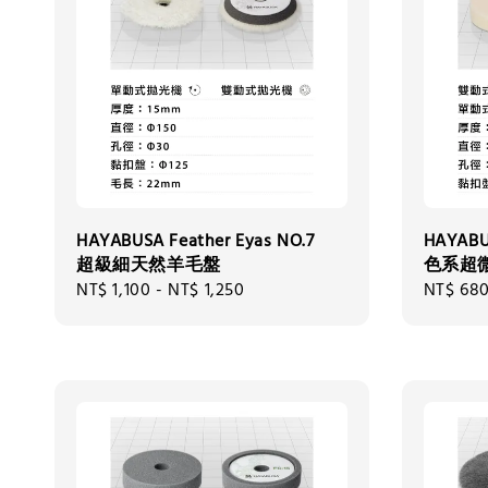
HAYABUSA Feather Eyas NO.7
HAYABUS
超級細天然羊毛盤
色系超
Regular
NT$ 1,100
-
NT$ 1,250
Regular
NT$ 68
price
price