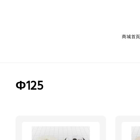
商城首
Φ125