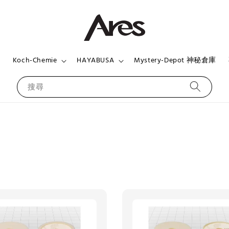
頁
Koch-Chemie
HAYABUSA
Mystery-Depot 神秘倉庫
搜尋