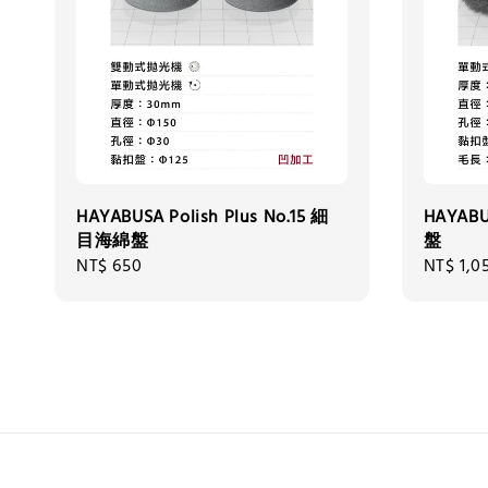
HAYABUSA Polish Plus No.15 細
HAYABU
目海綿盤
盤
Regular
NT$ 650
Regular
NT$ 1,0
price
price