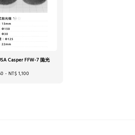
SA Casper FFW-7 拋光
50
-
NT$ 1,100