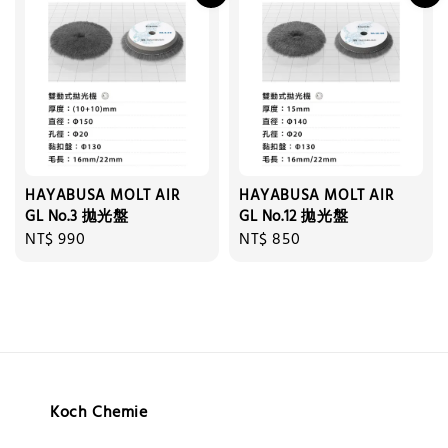
HAYABUSA MOLT AIR
HAYABUSA MOLT AIR
GL No.3 拋光盤
GL No.12 拋光盤
Regular
NT$ 990
Regular
NT$ 850
price
price
Koch Chemie