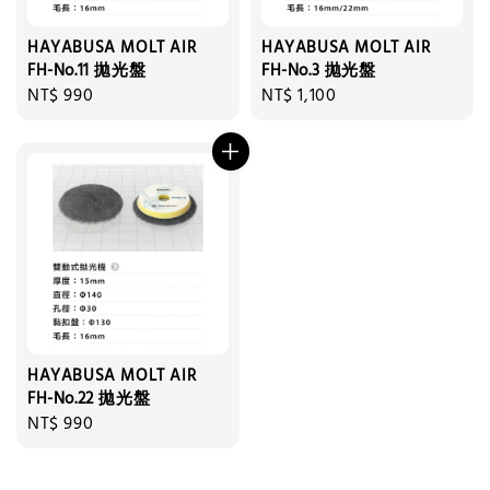
HAYABUSA MOLT AIR
HAYABUSA MOLT AIR
FH-No.11 拋光盤
FH-No.3 拋光盤
Regular
NT$ 990
Regular
NT$ 1,100
price
price
HAYABUSA MOLT AIR
FH-No.22 拋光盤
Regular
NT$ 990
price