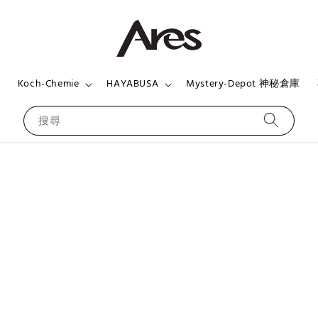
頁
Koch-Chemie
HAYABUSA
Mystery-Depot 神秘倉庫
搜尋