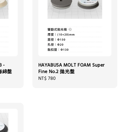
3 -
HAYABUSA MOLT FOAM Super
子海綿盤
Fine No.2 拋光盤
Regular
NT$ 780
price