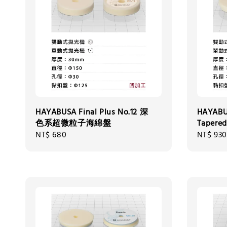
HAYABUSA Final Plus No.12 深
HAYABUS
色系超微粒子海綿盤
Tape
Regular
NT$ 680
Regular
NT$ 930
price
price