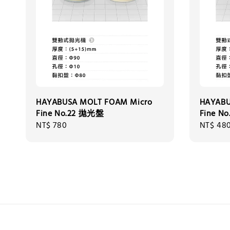
HAYABUSA MOLT FOAM Micro
HAYABU
Fine No.22 拋光盤
Fine N
Regular
NT$ 780
Regular
NT$ 48
price
price