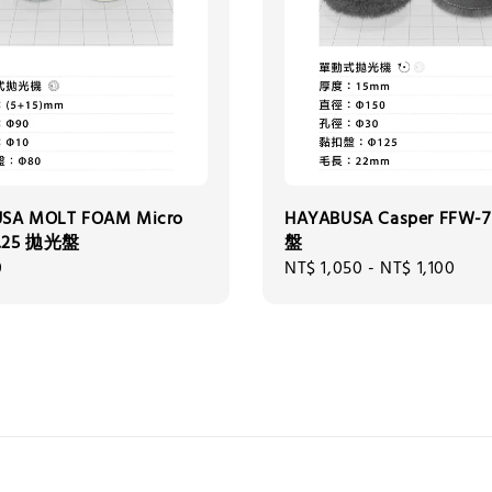
SA MOLT FOAM Micro
HAYABUSA Casper FFW-
o.25 拋光盤
盤
0
Regular
NT$ 1,050
-
NT$ 1,100
price