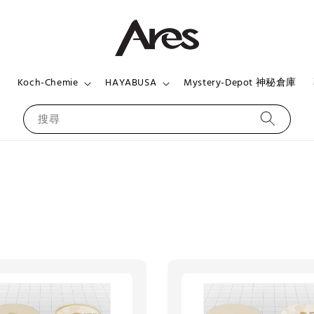
頁
Koch-Chemie
HAYABUSA
Mystery-Depot 神秘倉庫
搜尋