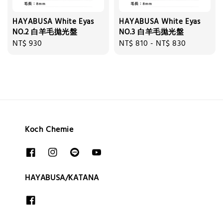
HAYABUSA White Eyas
HAYABUSA White Eyas
NO.2 白羊毛拋光盤
NO.3 白羊毛拋光盤
Regular
NT$ 930
Regular
NT$ 810
-
NT$ 830
price
price
Koch Chemie
HAYABUSA/KATANA