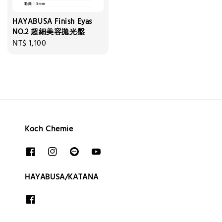
HAYABUSA Finish Eyas
NO.2 超細美容拋光盤
Regular
NT$ 1,100
price
Koch Chemie
HAYABUSA/KATANA