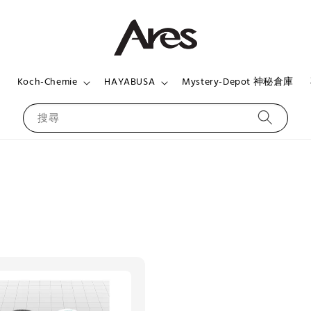
頁
Koch-Chemie
HAYABUSA
Mystery-Depot 神秘倉庫
搜尋