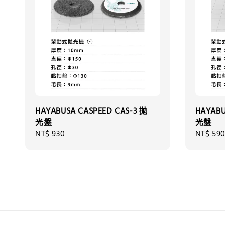
HAYABUSA CASPEED CAS-3 拋
HAYABU
光盤
光盤
Regular
NT$ 930
Regular
NT$ 59
price
price