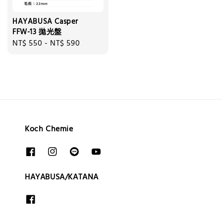
HAYABUSA Casper
FFW-13 拋光盤
Regular
NT$ 550
-
NT$ 590
price
Koch Chemie
HAYABUSA/KATANA