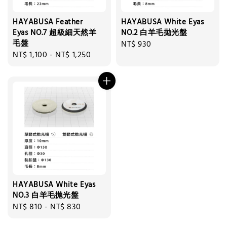
HAYABUSA Feather
HAYABUSA White Eyas
Eyas NO.7 超級細天然羊
NO.2 白羊毛拋光盤
毛盤
Regular
NT$ 930
Regular
NT$ 1,100
-
NT$ 1,250
price
price
HAYABUSA White Eyas
NO.3 白羊毛拋光盤
Regular
NT$ 810
-
NT$ 830
price