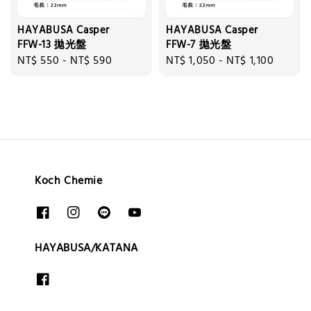
HAYABUSA Casper
HAYABUSA Casper
FFW-13 拋光盤
FFW-7 拋光盤
Regular
NT$ 550
-
NT$ 590
Regular
NT$ 1,050
-
NT$ 1,100
price
price
Koch Chemie
HAYABUSA/KATANA