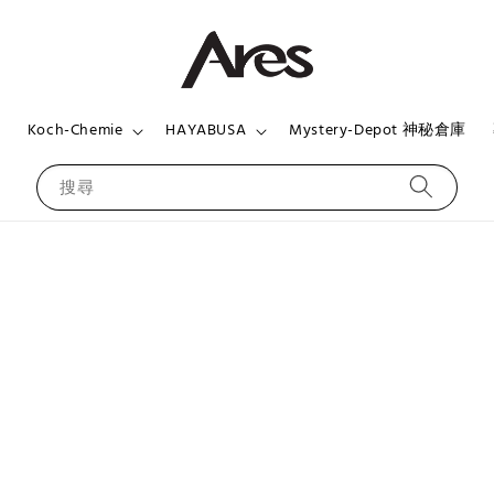
頁
Koch-Chemie
HAYABUSA
Mystery-Depot 神秘倉庫
搜尋