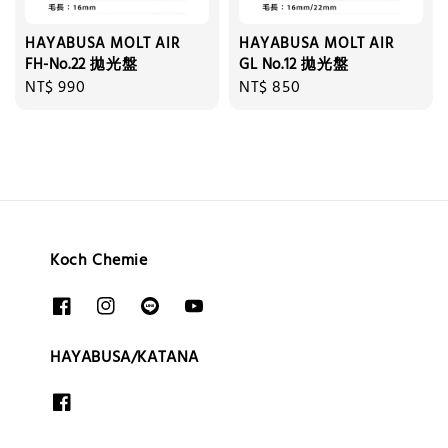
HAYABUSA MOLT AIR
HAYABUSA MOLT AIR
FH-No.22 拋光盤
GL No.12 拋光盤
Regular
NT$ 990
Regular
NT$ 850
price
price
Koch Chemie
HAYABUSA/KATANA