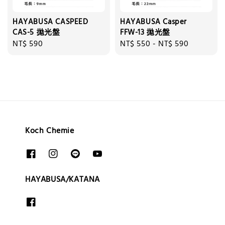
HAYABUSA CASPEED
HAYABUSA Casper
CAS-5 拋光盤
FFW-13 拋光盤
Regular
NT$ 590
Regular
NT$ 550
-
NT$ 590
price
price
Koch Chemie
HAYABUSA/KATANA