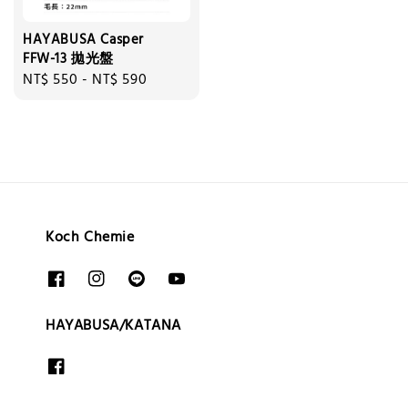
HAYABUSA Casper
FFW-13 拋光盤
Regular
NT$ 550
-
NT$ 590
price
Koch Chemie
HAYABUSA/KATANA