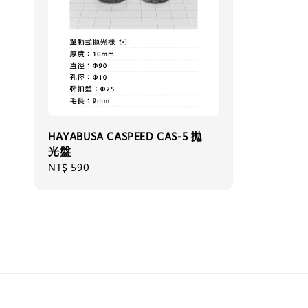
HAYABUSA CASPEED CAS-5 拋
光盤
Regular
NT$ 590
price