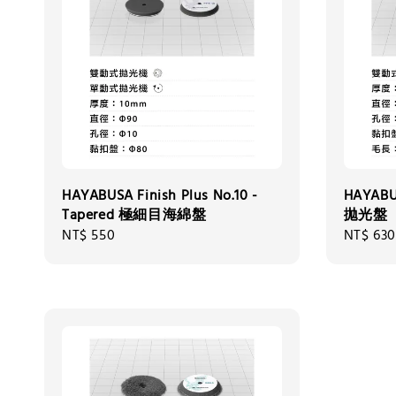
HAYABUSA Finish Plus No.10 -
HAYABU
Tapered 極細目海綿盤
拋光盤
Regular
NT$ 550
Regular
NT$ 630
price
price