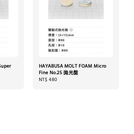
uper
HAYABUSA MOLT FOAM Micro
Fine No.25 拋光盤
Regular
NT$ 480
price