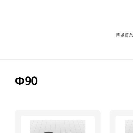
商城首
Φ90