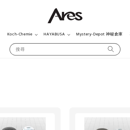
頁
Koch-Chemie
HAYABUSA
Mystery-Depot 神秘倉庫
搜尋