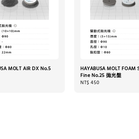
SA MOLT AIR DX No.5
HAYABUSA MOLT FOAM S
Fine No.25 拋光盤
Regular
NT$ 450
price