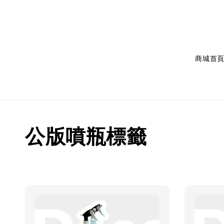
商城首
公版噴瓶標籤