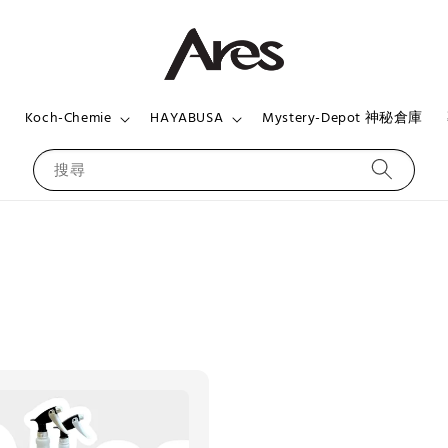
頁
Koch-Chemie
HAYABUSA
Mystery-Depot 神秘倉庫
搜尋