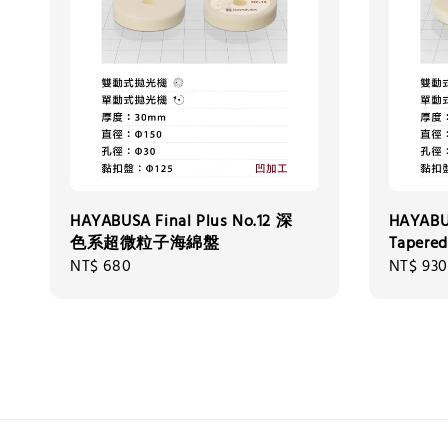
HAYABUSA Final Plus No.12 深
HAYABUS
色系超微粒子海綿盤
Tape
Regular
NT$ 680
Regular
NT$ 930
price
price