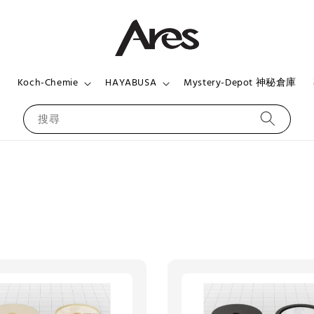
頁
Koch-Chemie
HAYABUSA
Mystery-Depot 神秘倉庫
搜尋