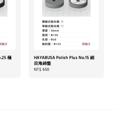
o.25 極
HAYABUSA Polish Plus No.15 細
目海綿盤
Regular
NT$ 650
price