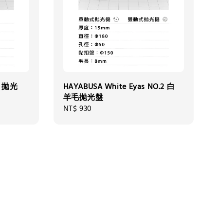
7 拋光
HAYABUSA White Eyas NO.2 白
羊毛拋光盤
Regular
NT$ 930
price