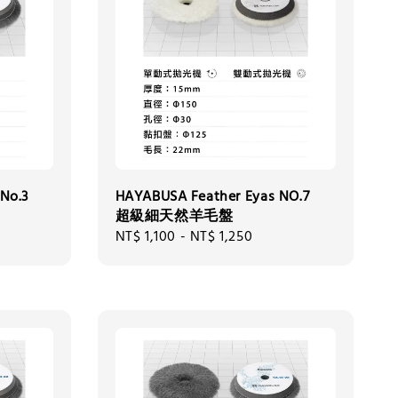
No.3
HAYABUSA Feather Eyas NO.7
超級細天然羊毛盤
Regular
NT$ 1,100
-
NT$ 1,250
price