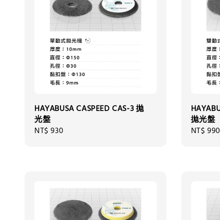
HAYABUSA CASPEED CAS-3 拋
HAYABU
光盤
拋光盤
Regular
NT$ 930
Regular
NT$ 99
price
price