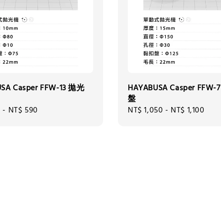
SA Casper FFW-13 拋光
HAYABUSA Casper FFW-
盤
0
-
NT$ 590
Regular
NT$ 1,050
-
NT$ 1,100
price