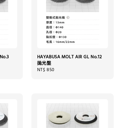
No.3
HAYABUSA MOLT AIR GL No.12
拋光盤
Regular
NT$ 850
price