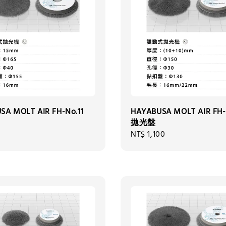
SA MOLT AIR FH-No.11
HAYABUSA MOLT AIR FH-
拋光盤
0
Regular
NT$ 1,100
price