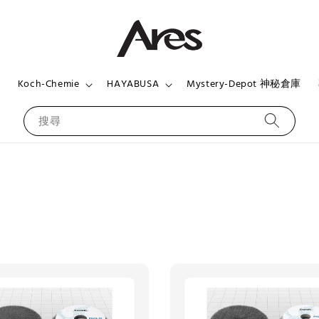
頁
Koch-Chemie
HAYABUSA
Mystery-Depot 神秘倉庫
搜尋