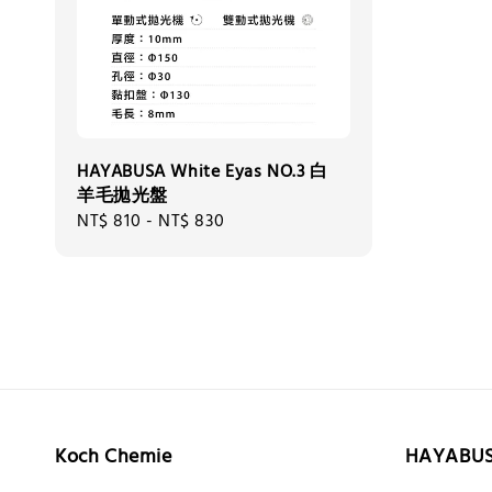
HAYABUSA White Eyas NO.3 白
羊毛拋光盤
Regular
NT$ 810
-
NT$ 830
price
Koch Chemie
HAYABU