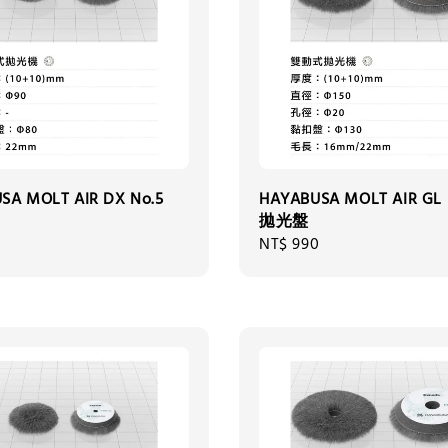
SA MOLT AIR DX No.5
HAYABUSA MOLT AIR GL 
拋光盤
Regular
NT$ 990
price