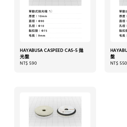
HAYABUSA CASPEED CAS-5 拋
HAYABU
光盤
盤
Regular
NT$ 590
Regular
NT$ 55
price
price