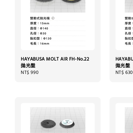
HAYABUSA MOLT AIR FH-No.22
HAYABU
拋光盤
拋光盤
Regular
NT$ 990
Regular
NT$ 630
price
price