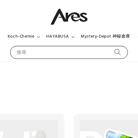
頁
Koch-Chemie
HAYABUSA
Mystery-Depot 神秘倉庫
搜尋