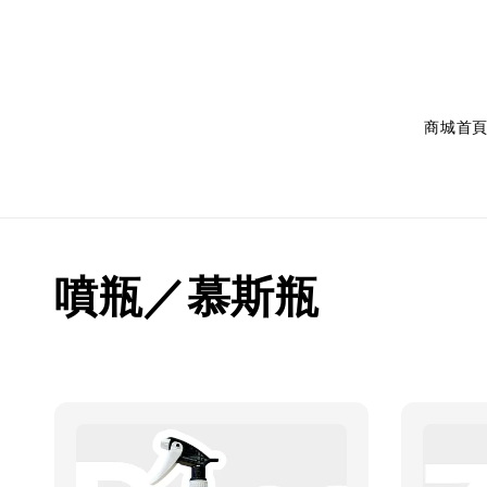
商城首
噴瓶／慕斯瓶