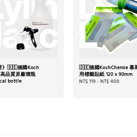
》🇩🇪德國Koch
🇩🇪德國KochChemie 
ie 高品質原廠噴瓶
用標籤貼紙 120 x 90mm
cal bottle
Regular
NT$ 119
-
NT$ 400
price