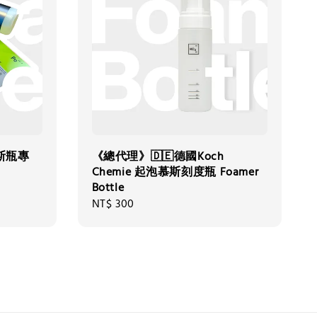
慕斯瓶專
《總代理》🇩🇪德國Koch
Chemie 起泡慕斯刻度瓶 Foamer
Bottle
Regular
NT$ 300
price