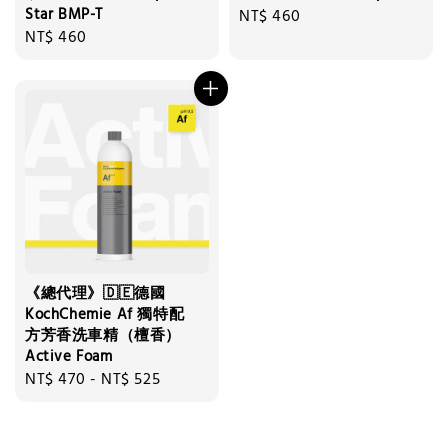
Star BMP-T
Regular
NT$ 460
Regular
NT$ 460
price
price
《總代理》🇩🇪德國
KochChemie Af 獨特配
方芳香洗車精（檀香）
Active Foam
Regular
NT$ 470
-
NT$ 525
price