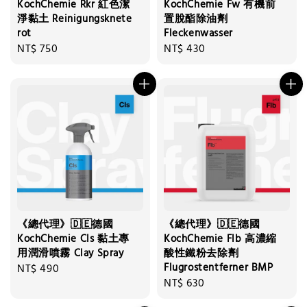
KochChemie Rkr 紅色潔
KochChemie Fw 有機前
淨黏土 Reinigungsknete
置脫酯除油劑
rot
Fleckenwasser
Regular
NT$ 750
Regular
NT$ 430
price
price
《總代理》🇩🇪德國
《總代理》🇩🇪德國
KochChemie Cls 黏土專
KochChemie Flb 高濃縮
用潤滑噴霧 Clay Spray
酸性鐵粉去除劑
Flugrostentferner BMP
Regular
NT$ 490
Regular
NT$ 630
price
price