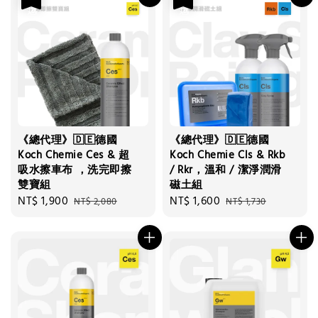
《總代理》🇩🇪德國
《總代理》🇩🇪德國
Koch Chemie Ces & 超
Koch Chemie Cls & Rkb
吸水擦車布 ，洗完即擦
/ Rkr，溫和 / 潔淨潤滑
雙寶組
磁土組
Sale
NT$ 1,900
Regular
Sale
NT$ 1,600
Regular
NT$ 2,080
NT$ 1,730
price
price
price
price