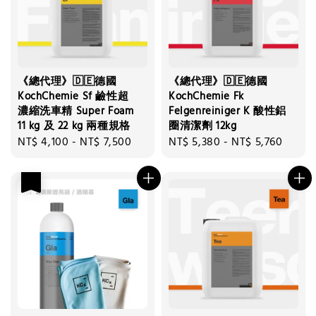
《總代理》🇩🇪德國
《總代理》🇩🇪德國
KochChemie Sf 鹼性超
KochChemie Fk
濃縮洗車精 Super Foam
Felgenreiniger K 酸性鋁
11 kg 及 22 kg 兩種規格
圈清潔劑 12kg
Regular
NT$ 4,100
-
NT$ 7,500
Regular
NT$ 5,380
-
NT$ 5,760
price
price
優惠