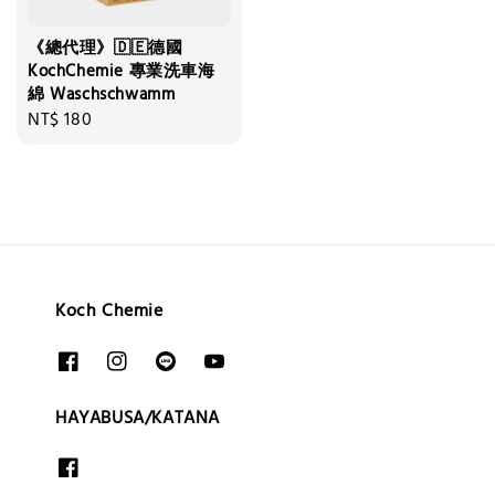
《總代理》🇩🇪德國
KochChemie 專業洗車海
綿 Waschschwamm
Regular
NT$ 180
price
Koch Chemie
HAYABUSA/KATANA