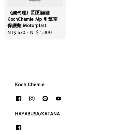
《總代理》🇩🇪德國
KochChemie Mp 引擎室
保護劑 Motorplast
Regular
NT$ 630
-
NT$ 1,000
price
Koch Chemie
HAYABUSA/KATANA