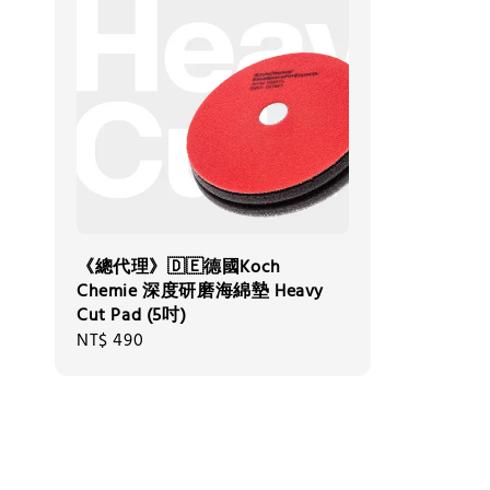
《總代理》🇩🇪德國Koch
Chemie 深度研磨海綿墊 Heavy
Cut Pad (5吋)
Regular
NT$ 490
price