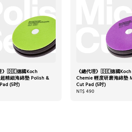
》🇩🇪德國Koch
《總代理》🇩🇪德國Koch
e 超精細海綿墊 Polish &
Chemie 輕度研磨海綿墊 M
 Pad (5吋)
Cut Pad (5吋)
0
Regular
NT$ 490
price