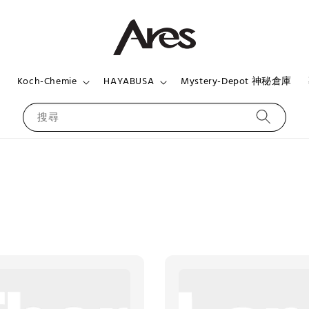
頁
Koch-Chemie
HAYABUSA
Mystery-Depot 神秘倉庫
搜尋