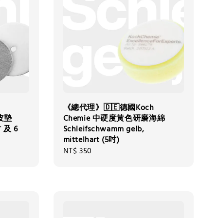
《總代理》🇩🇪德國Koch
絨皮墊
Chemie 中硬度黃色研磨海綿
吋 及 6
Schleifschwamm gelb,
mittelhart (5吋)
Regular
NT$ 350
price