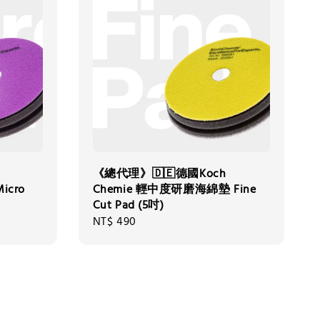
《總代理》🇩🇪德國Koch
icro
Chemie 輕中度研磨海綿墊 Fine
Cut Pad (5吋)
Regular
NT$ 490
price