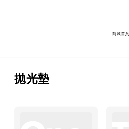
商城首
拋光墊