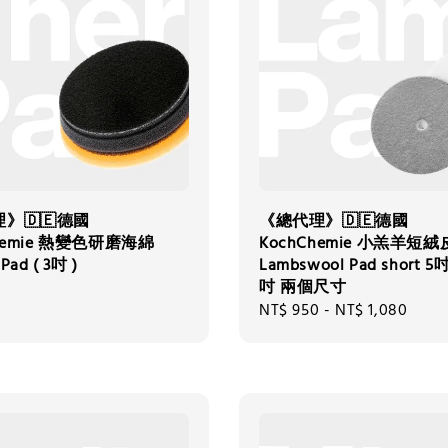
》🇩🇪德國
《總代理》🇩🇪德國
hemie 熱變色研磨海綿
KochChemie 小羔羊短
Pad ( 3吋 )
Lambswool Pad short 5
吋 兩個尺寸
0
Regular
NT$ 950
-
NT$ 1,080
price