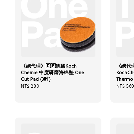
《總代理》🇩🇪德國Koch
《總代理
Chemie 中度研磨海綿墊 One
KochC
Cut Pad (3吋)
Thermo 
Regular
NT$ 280
Regular
NT$ 56
price
price