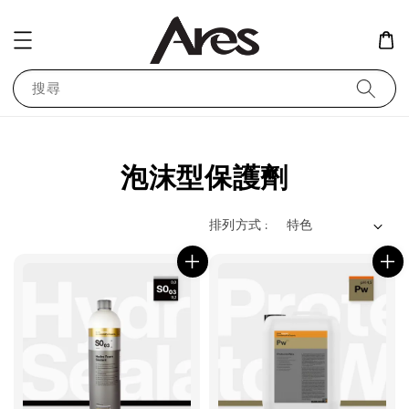
搜尋
泡沫型保護劑
排列方式 :