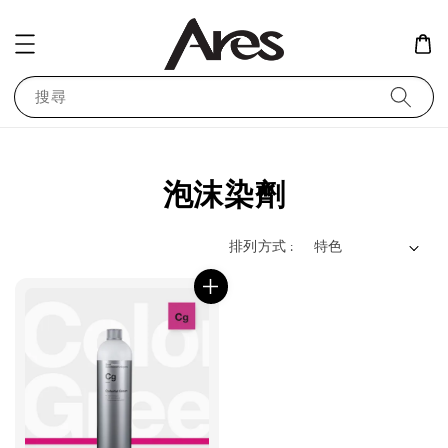
搜尋
泡沫染劑
排列方式 :