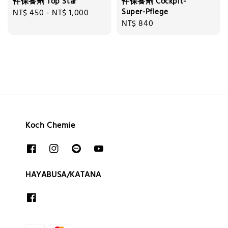
件保養劑 Top Star
件保養劑 Cockpit-
Super-Pflege
Regular
NT$ 450
-
NT$ 1,000
Regular
NT$ 840
price
price
Koch Chemie
HAYABUSA/KATANA