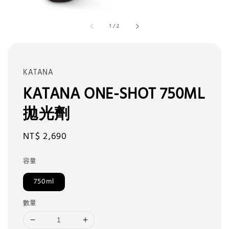
1
/
2
KATANA
KATANA ONE-SHOT 750ML
拋光劑
Regular
NT$ 2,690
price
容量
750ml
數量