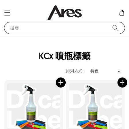
搜尋
KCx 噴瓶標籤
排列方式 :